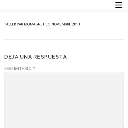
Saltar
Menú
al
contenido
INICIO
TERAPIAS
ACERCA DE MI
PRECIOS
TALLER PAR BIOMAGNETICO NOVIEMBRE 2013
CONTACTO
DEJA UNA RESPUESTA
COMENTARIO
*