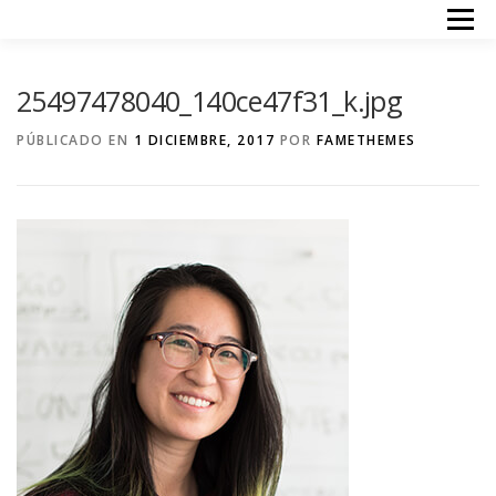
Saltar
Menú
al
contenido
INICIO
TERAPIAS
ACERCA DE MI
PRECIOS
25497478040_140ce47f31_k.jpg
CONTACTO
PÚBLICADO EN
1 DICIEMBRE, 2017
POR
FAMETHEMES