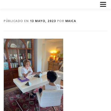
Saltar
Menú
al
contenido
INICIO
TERAPIAS
ACERCA DE MI
PRECIOS
PÚBLICADO EN
13 MAYO, 2023
POR
MAICA
CONTACTO