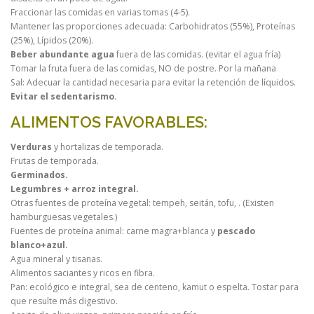
Fraccionar las comidas en varias tomas (4-5).
Mantener las proporciones adecuada: Carbohidratos (55%), Proteínas
(25%), Lípidos (20%).
Beber abundante agua
fuera de las comidas. (evitar el agua fría)
Tomar la fruta fuera de las comidas, NO de postre. Por la mañana
Sal: Adecuar la cantidad necesaria para evitar la retención de líquidos.
Evitar el sedentarismo.
ALIMENTOS FAVORABLES:
Verduras
y hortalizas de temporada.
Frutas de temporada.
Germinados.
Legumbres + arroz integral.
Otras fuentes de proteína vegetal: tempeh, seitán, tofu, . (Existen
hamburguesas vegetales.)
Fuentes de proteína animal: carne magra+blanca y
pescado
blanco+azul.
Agua mineral y tisanas.
Alimentos saciantes y ricos en fibra.
Pan: ecológico e integral, sea de centeno, kamut o espelta. Tostar para
que resulte más digestivo.