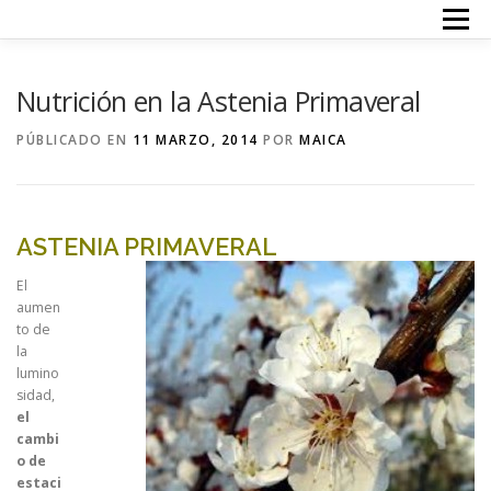
Saltar
Menú
al
contenido
INICIO
TERAPIAS
ACERCA DE MI
PRECIOS
Nutrición en la Astenia Primaveral
CONTACTO
PÚBLICADO EN
11 MARZO, 2014
POR
MAICA
ASTENIA PRIMAVERAL
El
aumen
to de
la
lumino
sidad,
el
cambi
o de
estaci