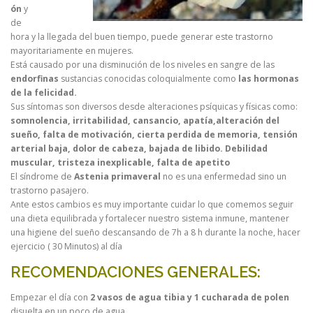
ón
y
de
hora y la llegada del buen tiempo, puede generar este trastorno
mayoritariamente en mujeres.
Está causado por una disminución de los niveles en sangre de las
endorfinas
sustancias conocidas coloquialmente como
las hormonas
de la felicidad.
Sus síntomas son diversos desde alteraciones psíquicas y físicas como:
somnolencia, irritabilidad, cansancio, apatía,alteración del
sueño, falta de motivación, cierta perdida de memoria, tensión
arterial baja, dolor de cabeza, bajada de libido. Debilidad
muscular, tristeza inexplicable, falta de apetito
El síndrome de
Astenia primaveral
no es una enfermedad sino un
trastorno pasajero.
Ante estos cambios es muy importante cuidar lo que comemos seguir
una dieta equilibrada y fortalecer nuestro sistema inmune, mantener
una higiene del sueño descansando de 7h a 8 h durante la noche, hacer
ejercicio ( 30 Minutos) al día
RECOMENDACIONES GENERALES:
Empezar el día con
2 vasos de agua tibia y 1 cucharada de polen
disuelta en un poco de agua.