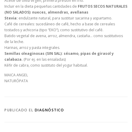
Aceite de oliva virgen, primera presión en frío.
Incluir en la dieta pequeñas cantidades de
FRUTOS SECOS NATURALES
(NO SALADOS)
:
nueces, almendras, avellanas
Stevia:
endulzante natural, para sustituir sacarina y aspartamo.
Café de cereales: sucedáneo de café, hecho a base de cereales
tostados y achicoria (tipo “EKO”), como sustitutivo del café.
Batido vegetal de avena, arroz, almendra, castaña… como sustitutivos
de la leche.
Harinas, arroz y pasta integrales.
Semillas oleaginosas (SIN SAL): sésamo, pipas de girasol y
calabaza.
(Por ej. en las ensaladas)
Kéfir de cabra, como sustituto del yogur habitual.
MAICA ANGEL
NATURÓPATA
PUBLICADO EL
DIAGNÓSTICO