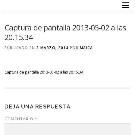
Saltar
Menú
al
contenido
INICIO
TERAPIAS
ACERCA DE MI
PRECIOS
Captura de pantalla 2013-05-02 a las
CONTACTO
20.15.34
PÚBLICADO EN
3 MARZO, 2014
POR
MAICA
Captura de pantalla 2013-05-02 a las 20.15.34
DEJA UNA RESPUESTA
COMENTARIO
*