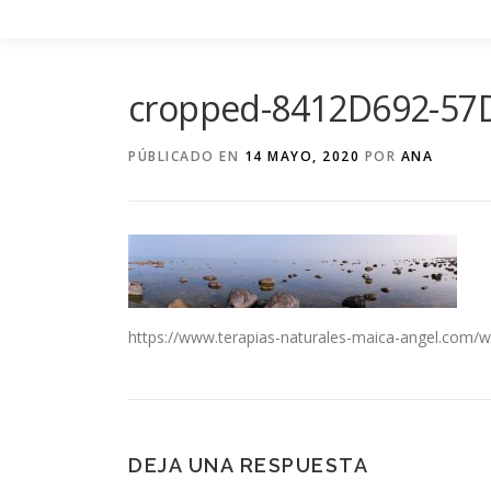
Saltar
al
contenido
cropped-8412D692-57D
PÚBLICADO EN
14 MAYO, 2020
POR
ANA
https://www.terapias-naturales-maica-angel.co
DEJA UNA RESPUESTA