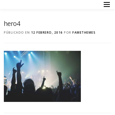
Saltar
Menú
al
contenido
INICIO
TERAPIAS
ACERCA DE MI
PRECIOS
hero4
CONTACTO
PÚBLICADO EN
12 FEBRERO, 2016
POR
FAMETHEMES