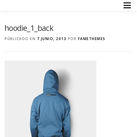
Saltar
Menú
al
contenido
INICIO
TERAPIAS
ACERCA DE MI
PRECIOS
hoodie_1_back
CONTACTO
PÚBLICADO EN
7 JUNIO, 2013
POR
FAMETHEMES