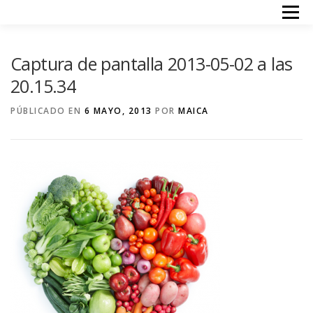
Saltar
Menú
al
contenido
INICIO
TERAPIAS
ACERCA DE MI
PRECIOS
Captura de pantalla 2013-05-02 a las
CONTACTO
20.15.34
PÚBLICADO EN
6 MAYO, 2013
POR
MAICA