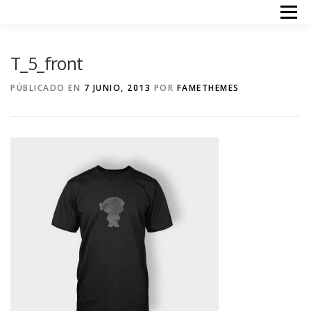
Saltar
Menú
al
contenido
INICIO
TERAPIAS
ACERCA DE MI
PRECIOS
T_5_front
CONTACTO
PÚBLICADO EN
7 JUNIO, 2013
POR
FAMETHEMES